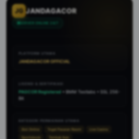
JANDAGACOR
JG
SERVER ONLINE 24/7
PLATFORM UTAMA
JANDAGACOR OFFICIAL
LISENSI & SERTIFIKASI
PAGCOR Registered
• BMM Testlabs • SSL 256-
Bit
KATEGORI PERMAINAN UTAMA
Slot Online
Togel Pasaran Resmi
Live Casino
Sportsbook
Tembak Ikan