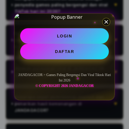
penyedia games paling bergengsi dan viral
▼
TikTok hari ini 2026?
Bagaimana cara memantau deretan
LOGIN
permainan yang sedang tren di TikTok
▼
melalui JANDAGACOR?
DAFTAR
Apakah permainan viral di JANDAGACOR
▼
dijamin adil dan transparan?
JANDAGACOR > Games Paling Bergengsi Dan Viral Tiktok Hari
Ini 2026
© COPYRIGHT 2026 JANDAGACOR
Seberapa cepat pemrosesan deposit dan
penarikan hasil kemenangan di
▼
JANDAGACOR?