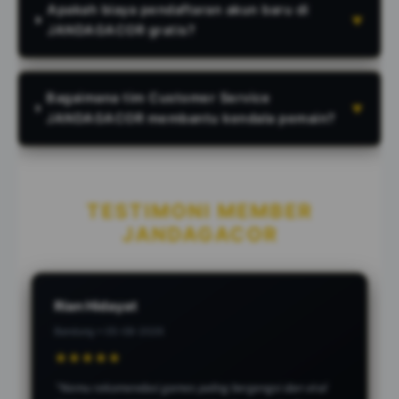
Apakah biaya pendaftaran akun baru di
▼
JANDAGACOR gratis?
Bagaimana tim Customer Service
▼
JANDAGACOR membantu kendala pemain?
TESTIMONI MEMBER
JANDAGACOR
Rian Hidayat
Bandung • 05-08-2026
★★★★★
"Nemu rekomendasi games paling bergengsi dan viral