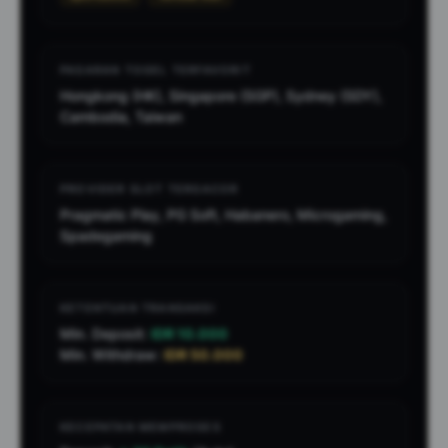
PASARAN TOGEL TERFAVORIT
Hongkong (HK), Singapore (SGP), Sydney (SDY),
Cambodia, Taiwan
PROVIDER SLOT TERGACOR
Pragmatic Play, PG Soft, Habanero, Microgaming,
Spadegaming
KETENTUAN TRANSAKSI
Min. Deposit:
IDR 10.000
Min. Withdraw:
IDR 50.000
KECEPATAN MEMPROSES