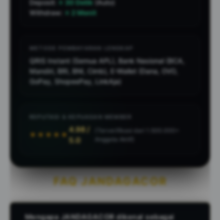
Deposit:
± 30 Detik
(Auto)
Withdraw:
± 2 Menit
METODE PEMBAYARAN LENGKAP
QRIS Instant (Semua APL), Bank Nasional (BCA,
Mandiri, BRI, BNI, Cimb), E-Wallet (Dana, OVO,
GoPay, ShopeePay, LinkAja)
REPUTASI & KEPUASAN MEMBER
4.98 /
(Terverifikasi dari 1.500.000+
★★★★★
5.0
Anggota Aktif)
FAQ JANDAGACOR
Mengapa JANDAGACOR dikenal sebagai