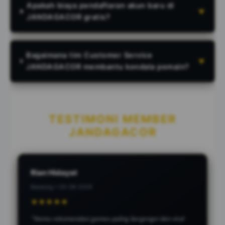
Apakah biaya pendaftaran akun baru di
▼
JANDAGACOR gratis?
Bagaimana tim Customer Service
▼
JANDAGACOR membantu kendala pemain?
TESTIMONI MEMBER
JANDAGACOR
Rian Hidayat
Bandung • 05-08-2026
★★★★★
"Nemu rekomendasi games paling bergengsi dan viral