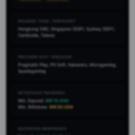
PASARAN TOGEL TERFAVORIT
Hongkong (HK), Singapore (SGP), Sydney (SDY),
Cambodia, Taiwan
PROVIDER SLOT TERGACOR
Pragmatic Play, PG Soft, Habanero, Microgaming,
Spadegaming
KETENTUAN TRANSAKSI
Min. Deposit:
IDR 10.000
Min. Withdraw:
IDR 50.000
KECEPATAN MEMPROSES