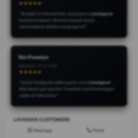
★★★★★
"Tampilan UI interaktif dan visual game di
jandagacor
beneran terdepan. Pantesan banyak kawan
rekomendasiin platform bergengsi ini!"
Eko Prasetyo
Makassar • 31-07-2026
★★★★★
"Sistem fairplay dan pilihan game viral di
jandagacor
bikin betah spin tiap hari. Penarikan hasil kemenangan
selalu cair kilat lunas!"
LAYANAN CUSTOMERS
Whatsapp
Phone