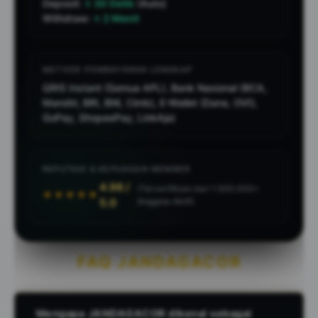
Deposit:
± 30 Detik
(Auto)
Withdraw:
± 2 Menit
METODE PEMBAYARAN LENGKAP
QRIS Instant (Semua APL), Bank Nasional (BCA,
Mandiri, BRI, BNI, Cimb), E-Wallet (Dana, OVO,
GoPay, ShopeePay, LinkAja)
REPUTASI & KEPUASAN MEMBER
4.98 /
(Terverifikasi dari 1.500.000+
★★★★★
5.0
Anggota Aktif)
FAQ JANDAGACOR
Mengapa JANDAGACOR dikenal sebagai