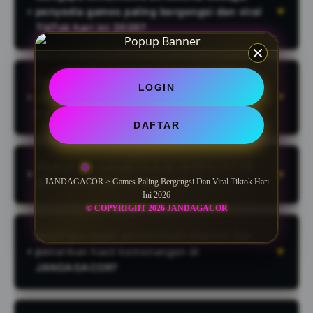
penyedia games paling bergengsi dan viral
▼
TikTok hari ini 2026?
Bagaimana cara memantau deretan
LOGIN
permainan yang sedang tren di TikTok
▼
melalui JANDAGACOR?
DAFTAR
Apakah permainan viral di JANDAGACOR
▼
dijamin adil dan transparan?
JANDAGACOR > Games Paling Bergengsi Dan Viral Tiktok Hari
Ini 2026
© COPYRIGHT 2026 JANDAGACOR
Seberapa cepat pemrosesan deposit dan
penarikan hasil kemenangan di
▼
JANDAGACOR?